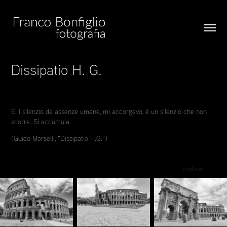
Dissipatio H. G.
E il silenzio da assenze umane, mi accorgevo, è un silenzio che non
scorre. Si accumula.
(Guido Morselli, "Dissipatio H.G.")
indice