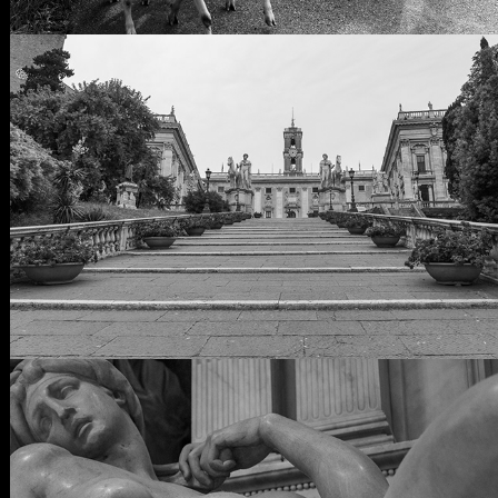
Dissipatio H. G.
erotica